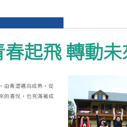
青春起飛 轉動未
，由青澀邁向成熟，從
來的喜悅，也充滿著成