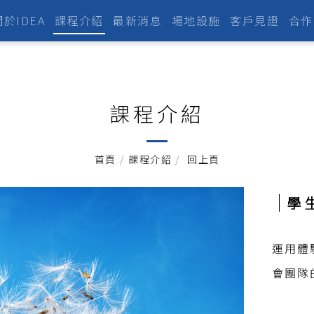
關於IDEA
課程介紹
最新消息
場地設施
客戶見證
合作
課程介紹
首頁
/
課程介紹
/
回上頁
學
運用體
會團隊