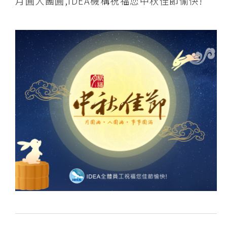
月圓人團圓,IDEA機構祝福您中秋佳節愉快!